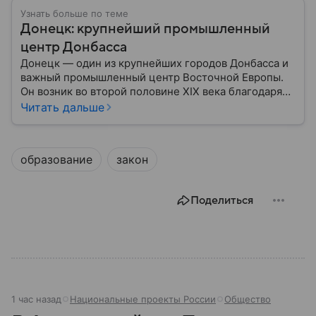
Узнать больше по теме
Донецк: крупнейший промышленный
центр Донбасса
Донецк — один из крупнейших городов Донбасса и
важный промышленный центр Восточной Европы.
Он возник во второй половине XIX века благодаря
развитию угледобычи и металлургии, а
Читать дальше
впоследствии стал одним из главных центров
тяжелой промышленности. Сегодня Донецк
остается одним из самых известных городов
образование
закон
региона: собрали о нем главное.
Поделиться
1 час назад
Национальные проекты России
Общество