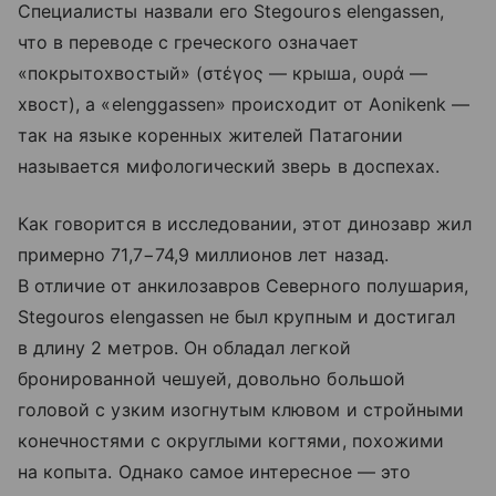
Специалисты назвали его Stegouros elengassen,
что в переводе с греческого означает
«покрытохвостый» (στέγος — крыша, ουρά —
хвост), а «elenggassen» происходит от Aonikenk —
так на языке коренных жителей Патагонии
называется мифологический зверь в доспехах.
Как говорится в исследовании, этот динозавр жил
примерно 71,7−74,9 миллионов лет назад.
В отличие от анкилозавров Северного полушария,
Stegouros elengassen не был крупным и достигал
в длину 2 метров. Он обладал легкой
бронированной чешуей, довольно большой
головой с узким изогнутым клювом и стройными
конечностями с округлыми когтями, похожими
на копыта. Однако самое интересное — это