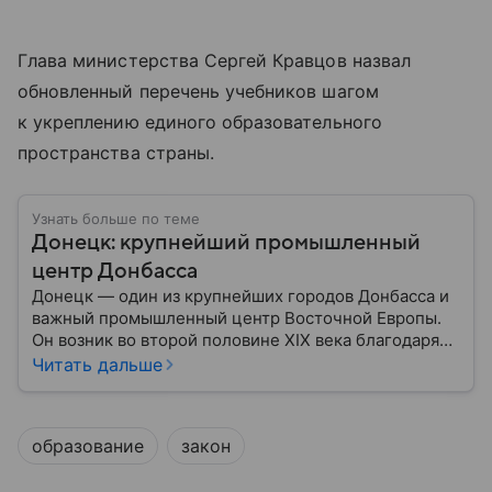
Глава министерства Сергей Кравцов назвал
обновленный перечень учебников шагом
к укреплению единого образовательного
пространства страны.
Узнать больше по теме
Донецк: крупнейший промышленный
центр Донбасса
Донецк — один из крупнейших городов Донбасса и
важный промышленный центр Восточной Европы.
Он возник во второй половине XIX века благодаря
развитию угледобычи и металлургии, а
Читать дальше
впоследствии стал одним из главных центров
тяжелой промышленности. Сегодня Донецк
остается одним из самых известных городов
образование
закон
региона: собрали о нем главное.