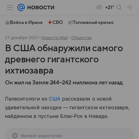
+21°
Война в Иране
СВО
Топливный кризис
27 декабря 2021
Новости Mail
Общество
В США обнаружили самого
древнего гигантского
ихтиозавра
Он жил на Земле 244−242 миллиона лет назад.
Палеонтологи из
США
рассказали о новой
удивительной находке — гигантском ихтиозавре,
найденном в пустыне Блэк-Рок в Неваде.
Контент недоступен