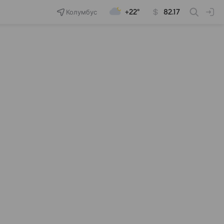
Колумбус
+22°
82.17