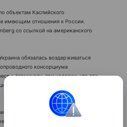
по объектам Каспийского
не имеющим отношения к России.
omberg со ссылкой на американского
 Украина обязалась воздерживаться
убопроводного консорциума
еся к терминалу, при условии, что эти
циями и не перевозят российский груз, —
сшим руководством США на фоне недавних
е привели к сбоям в погрузке и росту