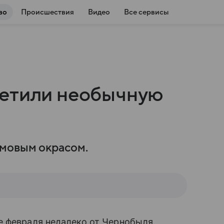
во
Происшествия
Видео
Все сервисы
метили необычную
мовым окрасом.
е февраля недалеко от Чернобыля.