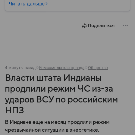
военным путем. Была создана после
Читать дальше
провозглашения независимости Украины в 1991
году. В материале — главное по теме.
Поделиться
4 минуты назад
Комсомольская правда
Общество
Власти штата Индианы
продлили режим ЧС из-за
ударов ВСУ по российским
НПЗ
В Индиане еще на месяц продлили режим
чрезвычайной ситуации в энергетике.