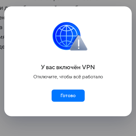
 и дорог, благоустройство общественных
ление всей сопутствующей социальной
ла комфортных маршрутов
ия его подвижного состава. Обновленные
ента РФ Владимира Путина с 2025 года.
У вас включ
ён
V
P
N
Отключите, чтобы всё работало
Готово