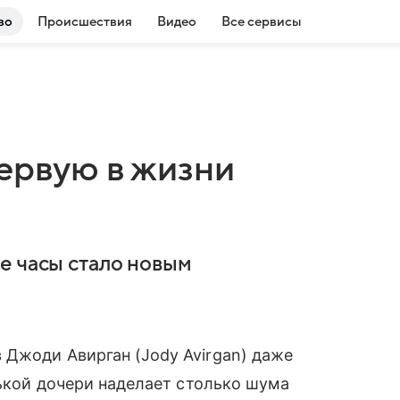
во
Происшествия
Видео
Все сервисы
ервую в жизни
е часы стало новым
 Джоди Авирган (Jody Avirgan) даже
нькой дочери наделает столько шума