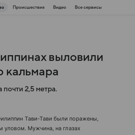
во
Происшествия
Видео
Все сервисы
липпинах выловили
о кальмара
 почти 2,5 метра.
Филиппин Тави-Тави были поражены,
м уловом. Мужчина, на глазах