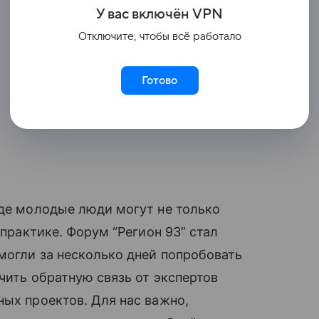
У вас включ
ён
V
P
N
Отключите, чтобы всё работало
Готово
где молодые люди могут не только
 практике. Форум “Регион 93” стал
могли за несколько дней попробовать
чить обратную связь от экспертов
ных проектов. Для нас важно,