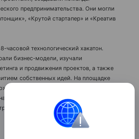
еского предпринимательства. Они могли
атонщик», «Крутой стартапер» и «Креатив
8-часовой технологический хакатон.
рали бизнес-модели, изучали
тинга и продвижения проектов, а также
витием собственных идей. На площадке
можности применения креативных
 над проектными решениями и учились
стребованные бизнесом.