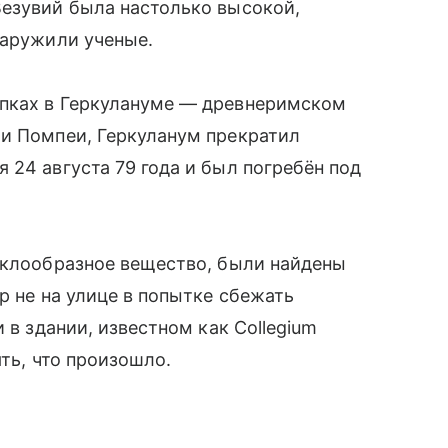
Везувий была настолько высокой,
наружили ученые.
опках в Геркулануме — древнеримском
 и Помпеи, Геркуланум прекратил
 24 августа 79 года и был погребён под
еклообразное вещество, были найдены
р не на улице в попытке сбежать
 в здании, известном как Collegium
ять, что произошло.