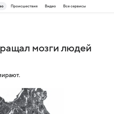
во
Происшествия
Видео
Все сервисы
вращал мозги людей
мирают.