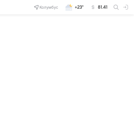
Колумбус
+23°
81.41