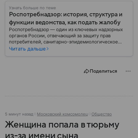
Узнать больше по теме
Роспотребнадзор: история, структура и
функции ведомства, как подать жалобу
Роспотребнадзор — один из ключевых надзорных
органов России, отвечающий за защиту прав
потребителей, санитарно-эпидемиологическое
благополучие населения и контроль соблюдения
Читать дальше
санитарных норм. В материале рассказываем, как
появилось ведомство, чем оно занимается и кто
руководит им сегодня.
Поделиться
5 минут назад
Московский комсомолец
Общество
Женщина попала в тюрьму
из-за имени сына