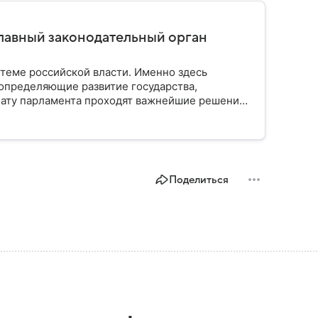
главный законодательный орган
стеме российской власти. Именно здесь
определяющие развитие государства,
ату парламента проходят важнейшие решения,
мся, как устроена Госдума, какие полномочия
Поделиться