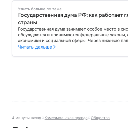
Узнать больше по теме
Государственная дума РФ: как работает 
страны
Государственная дума занимает особое место в си
обсуждаются и принимаются федеральные законы, 
экономики и социальной сферы. Через нижнюю пал
затрагивающие жизнь миллионов граждан. Разбирае
Читать дальше
она имеет и как формируется ее состав.
4 минуты назад
Комсомольская правда
Общество