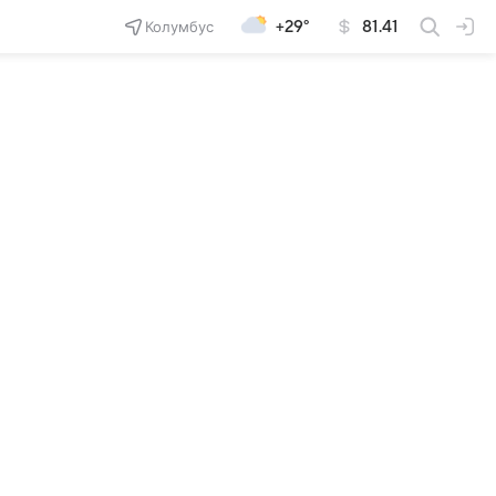
Колумбус
+29°
81.41