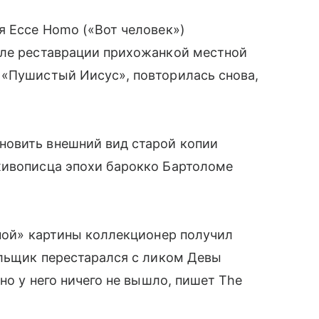
я Ecce Homo («Вот человек»)
сле реставрации прихожанкой местной
«Пушистый Иисус», повторилась снова,
новить внешний вид старой копии
живописца эпохи барокко Бартоломе
нной» картины коллекционер получил
ельщик перестарался с ликом Девы
 но у него ничего не вышло, пишет The