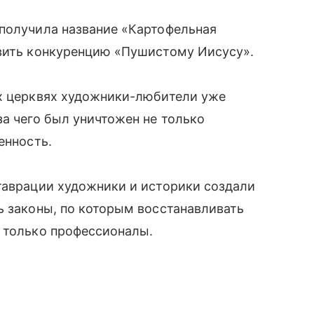
 получила название «Картофельная
авить конкуренцию «Пушистому Иисусу».
их церквях художники-любители уже
-за чего был уничтожен не только
енность.
таврации художники и историки создали
ь законы, по которым восстанавливать
т только профессионалы.