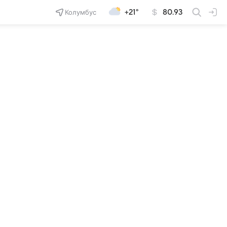
Колумбус
+21°
80.93