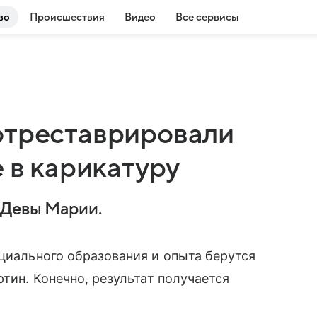
во
Происшествия
Видео
Все сервисы
отреставрировали
е в карикатуру
 Девы Марии.
ециального образования и опыта берутся
ртин. Конечно, результат получается