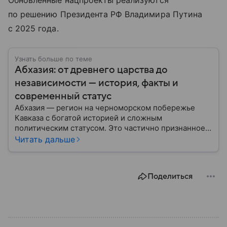
Обновленные нацпроекты реализуются
по решению Президента РФ Владимира Путина
с 2025 года.
Узнать больше по теме
Абхазия: от древнего царства до
независимости — история, факты и
современный статус
Абхазия — регион на черноморском побережье
Кавказа с богатой историей и сложным
политическим статусом. Это частично признанное
государство, независимость которого признают
Читать дальше
четыре государства — члена ООН (Россия,
Венесуэла, Сирия и Никарагуа), а также частично
признанная Южная Осетия и непризнанное
Поделиться
Приднестровье. Вануату и Тувалу — отозвали
решение о признании независимости Абхазии. Тем
не менее, здесь уже сложилась полноценная
государственная система — со своим
правительством и политическими институтами.