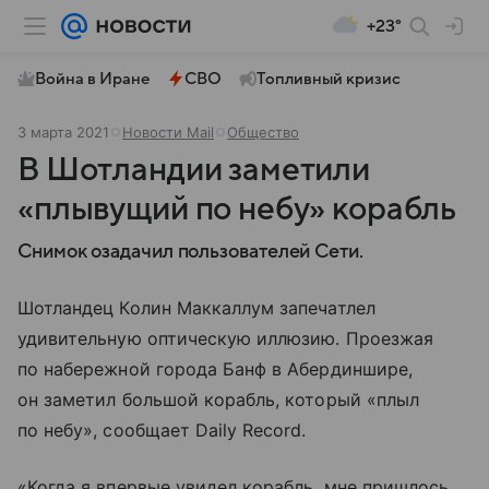
+23°
Война в Иране
СВО
Топливный кризис
3 марта 2021
Новости Mail
Общество
В Шотландии заметили
«плывущий по небу» корабль
Снимок озадачил пользователей Сети.
Шотландец Колин Маккаллум запечатлел
удивительную оптическую иллюзию. Проезжая
по набережной города Банф в Абердиншире,
он заметил большой корабль, который «плыл
по небу», сообщает Daily Record.
«Когда я впервые увидел корабль, мне пришлось