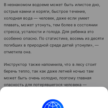
В незнакомом водоеме может быть илистое дно,
острые камни и коряги, быстрое течение,
холодная вода — человек, даже если умеет
плавать, может утонуть, тем более в состоянии
стресса, усталости и голода. Для ребенка это
особенно опасно. По статистике, восемь из десяти
погибших в природной среде детей утонули», —
отметила она.
Инструктор также напомнила, что в лесу стоит
беречь тепло, так как даже летней ночью там
может быть очень холодно, поэтому главная
опасность для потерявшегося человека —
не голод, а переохлаждение. Также, находясь
в лесу, человеку нужно по возможности остаться
в сухом месте, укрыться от дождя и не сидеть