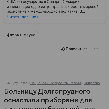
США — государство в Северной Америке,
занимающее одно из центральных мест в мировой
экономике и международной политике. В
материале — основные сведения об этой стране.
Читать дальше
флора и фауна
Поделиться
1 минуту назад
Национальные проекты России
Общество
Больницу Долгопрудного
оснастили приборами для
диагностики болезней глаз