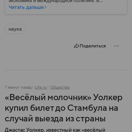
экономике и международной политике. В
материале — основные сведения об этой стране.
Читать дальше
наука
Поделиться
7 минут назад
Life.ru
Общество
«Весёлый молочник» Уолкер
купил билет до Стамбула на
случай выезда из страны
Джастас Уолкер, известный как «весёлый