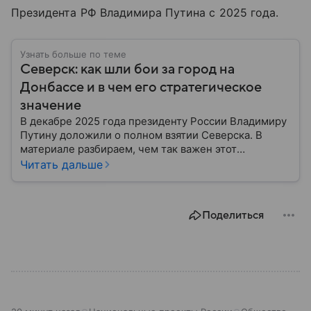
Президента РФ Владимира Путина с 2025 года.
Узнать больше по теме
Северск: как шли бои за город на
Донбассе и в чем его стратегическое
значение
В декабре 2025 года президенту России Владимиру
Путину доложили о полном взятии Северска. В
материале разбираем, чем так важен этот
небольшой населенный пункт Донбасса и как его
Читать дальше
переход под контроль ВС РФ может повлиять на
ход СВО.
Поделиться