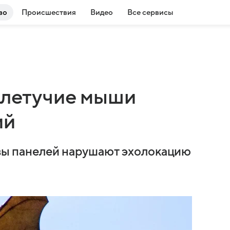
во
Происшествия
Видео
Все сервисы
о летучие мыши
ий
сивы панелей нарушают эхолокацию