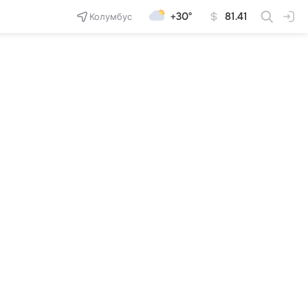
Колумбус
+30°
81.41