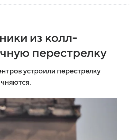
ники из колл-
ичную перестрелку
нтров устроили перестрелку
очняются.