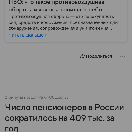
ПВО: что такое противовоздушная
оборона и как она защищает небо
Противовоздушная оборона — это совокупность
сил, средств и вооружения, предназначенных для
обнаружения, сопровождения и уничтожения
средств воздушного нападения. Современные
Читать дальше
системы ПВО считаются одним из ключевых
элементов обеспечения национальной
безопасности любого государства: собрали о них
Поделиться
главное.
2 минуты назад
РБК
Общество
Число пенсионеров в России
сократилось на 409 тыс. за
год