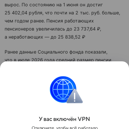
вырос. По состоянию на 1 июня он достиг
25 402,04 рубля, что почти на 2 тыс. руб. больше,
чем годом ранее. Пенсия работающих
пенсионеров увеличилась до 23 737,64 ₽,
а неработающих — до 25 838,52 ₽
Ранее данные Социального фонда показали,
что в июле 2026 года средний размер пенсии
неработающих пенсионеров превышал 35 тыс. руб.
в семи регионах России. Самые высокие выплаты
были зафиксированы на Чукотке — 43,9 тыс. руб.
Оставайтесь на связи с РБК в «Максе».
Поделиться
У вас включ
ён
V
P
N
Отключите, чтобы всё работало