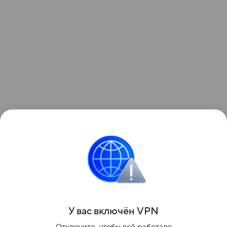
Поделиться
У вас включ
ён
V
P
N