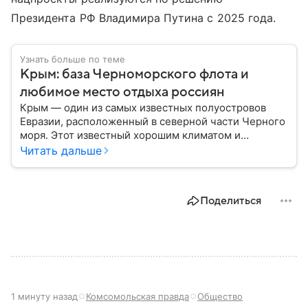
Президента РФ Владимира Путина с 2025 года.
Узнать больше по теме
Крым: база Черноморского флота и
любимое место отдыха россиян
Крым — один из самых известных полуостровов
Евразии, расположенный в северной части Черного
моря. Этот известный хорошим климатом и
красивой природой регион имеет также огромное
Читать дальше
историческое, военное и экономическое значение.
На протяжении веков Крым переходил от одного
государства к другому, а его географическое
Поделиться
положение сделало полуостров ключевой точкой
по контролю Черного моря.
1 минуту назад
Комсомольская правда
Общество