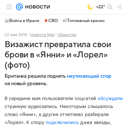
+22°
Война в Иране
СВО
Топливный кризис
22 мая 2018
Новости Mail
Общество
Визажист превратила свои
брови в «Янни» и «Лорел»
(фото)
Британка решила поднять
неутихающий спор
на новый уровень.
В середине мая пользователи соцсетей
обсуждали
странную аудиозапись. Некоторым слышалось
слово «Янни», а другие отчетливо разбирали
«Лорел». К спору
подключились
даже звезды,