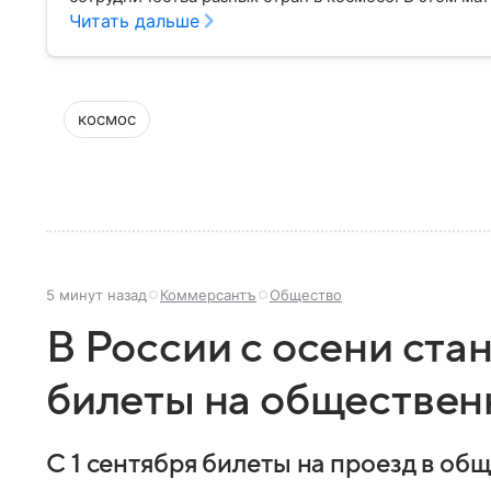
Международная космическая станция, как она устр
Читать дальше
имеет для человечества.
космос
5 минут назад
Коммерсантъ
Общество
В России с осени ст
билеты на обществен
С 1 сентября билеты на проезд в об