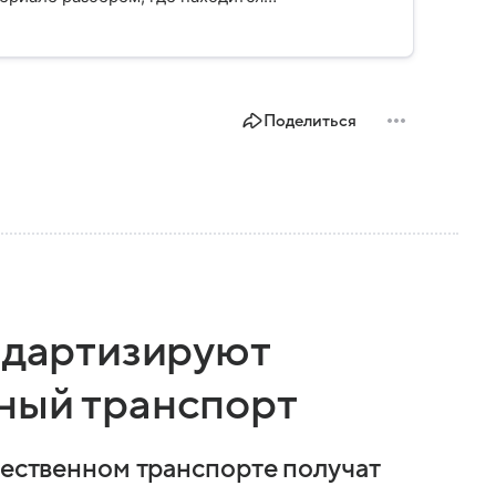
оена, кому принадлежит и какое значение
Поделиться
андартизируют
ный транспорт
щественном транспорте получат