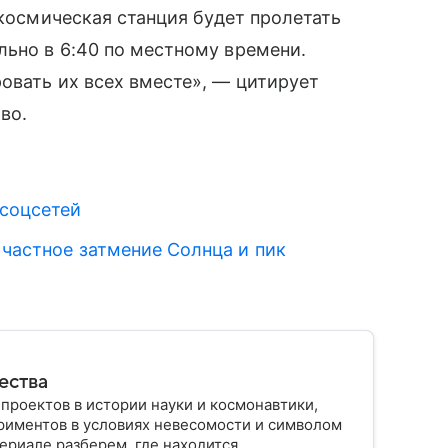
 космическая станция будет пролетать
ьно в 6:40 по местному времени.
овать их всех вместе», — цитирует
во.
 соцсетей
 частное затмение Солнца и пик
ества
роектов в истории науки и космонавтики,
риментов в условиях невесомости и символом
териале разберем, где находится