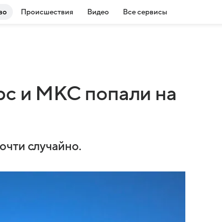
во
Происшествия
Видео
Все сервисы
рс и МКС попали на
очти случайно.