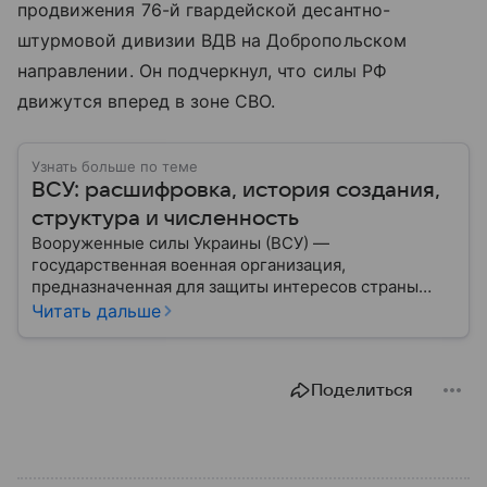
продвижения 76-й гвардейской десантно-
штурмовой дивизии ВДВ на Добропольском
направлении. Он подчеркнул, что силы РФ
движутся вперед в зоне СВО.
Узнать больше по теме
ВСУ: расшифровка, история создания,
структура и численность
Вооруженные силы Украины (ВСУ) —
государственная военная организация,
предназначенная для защиты интересов страны
военным путем. Была создана после
Читать дальше
провозглашения независимости Украины в 1991
году. В материале — главное по теме.
Поделиться