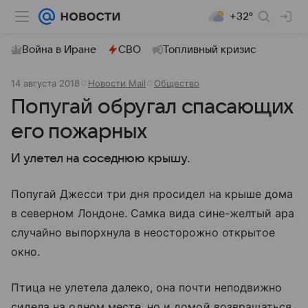
+32°
Война в Иране
СВО
Топливный кризис
14 августа 2018
Новости Mail
Общество
Попугай обругал спасающих
его пожарных
И улетел на соседнюю крышу.
Попугай Джесси три дня просидел на крыше дома
в северном Лондоне. Самка вида сине-желтый ара
случайно выпорхнула в неосторожно открытое
окно.
Птица не улетела далеко, она почти неподвижно
сидела на одном месте, но и домой возвращаться