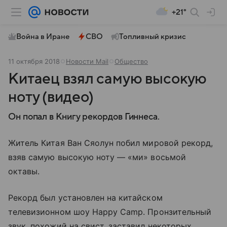
+21°
Война в Иране
СВО
Топливный кризис
11 октября 2018
Новости Mail
Общество
Китаец взял самую высокую
ноту (видео)
Он попал в Книгу рекордов Гиннеса.
Житель Китая Ван Сяолун побил мировой рекорд,
взяв самую высокую ноту — «ми» восьмой
октавы.
Рекорд был установлен на китайском
телевизионном шоу Happy Camp. Пронзительный
звук, похожий на свист, заставил некоторых