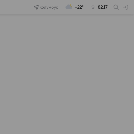
Колумбус
+22°
82.17