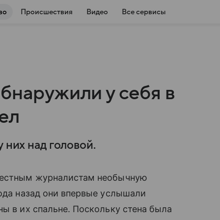
во
Происшествия
Видео
Все сервисы
бнаружили у себя в
ел
 них над головой.
 местным журналистам необычную
года назад они впервые услышали
ны в их спальне. Поскольку стена была