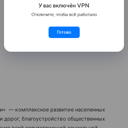
У вас включ
ён
V
P
N
Отключите, чтобы всё работало
Готово
ни» — комплексное развитие населенных
 и дорог, благоустройство общественных
ление всей сопутствующей социальной