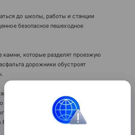
ться до школы, работы и станции
оценное безопасное пешеходное
 камни, которые разделят проезжую
 асфальта дорожники обустроят
ы.
кардинально меняет уровень
о спроектированные переходы позволят
гу там, где это действительно нужно», —
 Рамонского городского поселения