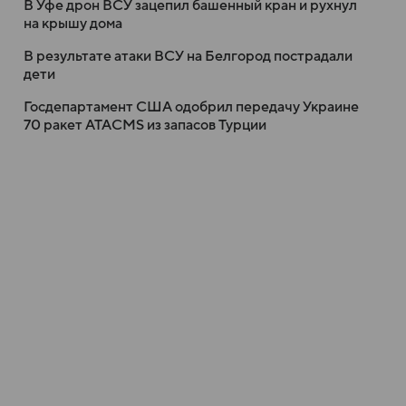
В Уфе дрон ВСУ зацепил башенный кран и рухнул
на крышу дома
В результате атаки ВСУ на Белгород пострадали
дети
Госдепартамент США одобрил передачу Украине
70 ракет ATACMS из запасов Турции