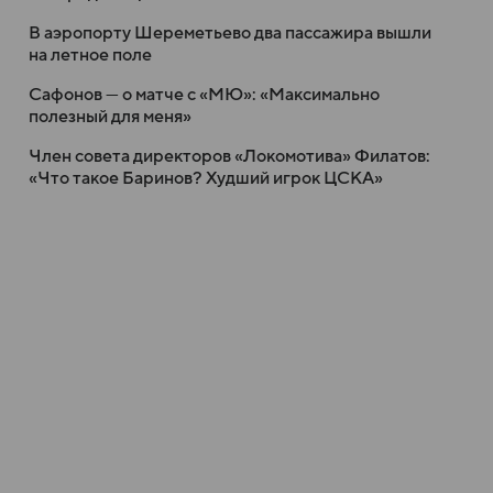
В аэропорту Шереметьево два пассажира вышли
на летное поле
Сафонов — о матче с «МЮ»: «Максимально
полезный для меня»
Член совета директоров «Локомотива» Филатов:
«Что такое Баринов? Худший игрок ЦСКА»