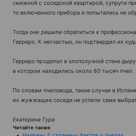
смежной с соседской квартирой, супруги пре
то включенного прибора и попытались не об
Тогда они решили обратиться к профессион
Герреро. К несчастью, он подтвердил их худ
Герреро проделал в злополучной стене дыру 
в котором находились около 80 тысяч пчел.
По словам пчеловода, такие случаи в Испани
их жужжащие соседи не успели сами выбрат
Екатерина Гура
Читайте также
Названы 5 странных фактов о пчелах