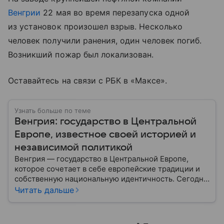
Венгрии
22 мая во время перезапуска одной
из установок произошел взрыв. Несколько
человек получили ранения, один человек погиб.
Возникший пожар был локализован.
Оставайтесь на связи с РБК в «Максе».
Узнать больше по теме
Венгрия: государство в Центральной
Европе, известное своей историей и
независимой политикой
Венгрия — государство в Центральной Европе,
которое сочетает в себе европейские традиции и
собственную национальную идентичность. Сегодня
страна играет заметную роль в политике ЕС, а ее
Читать дальше
премьер открыто поддерживает США и Дональда
Трампа. Собрали самое важное по теме.