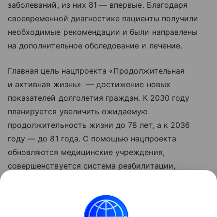
заболеваний, из них 81 — впервые. Благодаря
своевременной диагностике пациенты получили
необходимые рекомендации и были направлены
на дополнительное обследование и лечение.
Главная цель нацпроекта «Продолжительная
и активная жизнь» — достижение новых
показателей долголетия граждан. К 2030 году
планируется увеличить ожидаемую
продолжительность жизни до 78 лет, а к 2036
году — до 81 года. С помощью нацпроекта
обновляются медицинские учреждения,
совершенствуется система реабилитации,
развивается сеть национальных
исследовательских центров, идет работа
по цифровизации здравоохранения. Обновленные