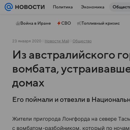
Политика
Экономика
Общест
Война в Иране
СВО
Топливный кризис
23 января 2020
Новости Mail
Общество
Из австралийского г
вомбата, устраивавше
домах
Его поймали и отвезли в Национальн
Жители пригорода Лонгфорда на севере Тас
с вомбатом-разбойником, который по ночам 