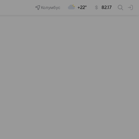
Колумбус
+22°
82.17