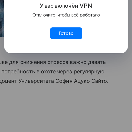
У вас включ
ён
V
P
N
Отключите, чтобы всё работало
Готово
ке для снижения стресса важно давать
потребность в охоте через регулярную
доцент Университета София Ацуко Сайто.