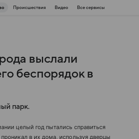
во
Происшествия
Видео
Все сервисы
орода выслали
го беспорядок в
ый парк.
мании целый год пытались справиться
проникал в их дома, используя дверцы