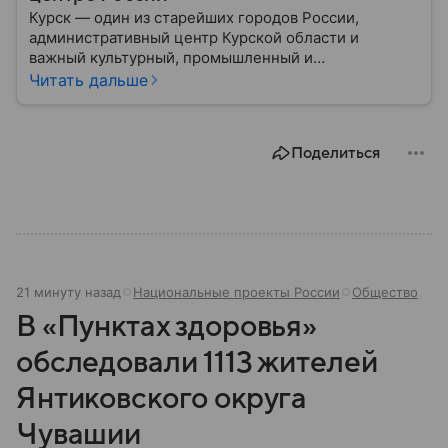
Курск — один из старейших городов России,
административный центр Курской области и
важный культурный, промышленный и
транспортный узел Центральной России. Город
Читать дальше
широко известен благодаря событиям Великой
Отечественной войны и Курской битве, ставшей
одним из ключевых сражений в мировой истории.
Поделиться
Собрали главное о нем.
21 минуту назад
Национальные проекты России
Общество
В «Пунктах здоровья»
обследовали 1113 жителей
Янтиковского округа
Чувашии