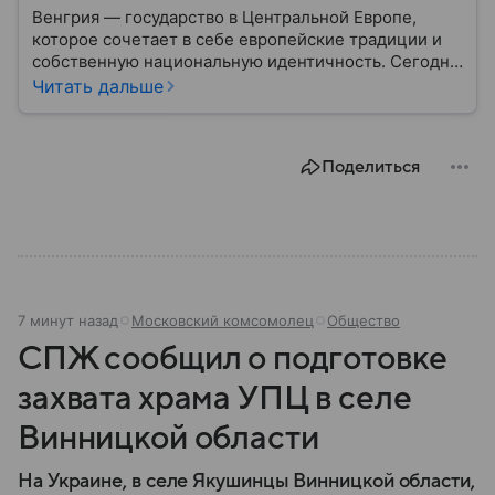
Венгрия — государство в Центральной Европе,
которое сочетает в себе европейские традиции и
собственную национальную идентичность. Сегодня
страна играет заметную роль в политике ЕС, а ее
Читать дальше
премьер открыто поддерживает США и Дональда
Трампа. Собрали самое важное по теме.
Поделиться
7 минут назад
Московский комсомолец
Общество
СПЖ сообщил о подготовке
захвата храма УПЦ в селе
Винницкой области
На Украине, в селе Якушинцы Винницкой области,