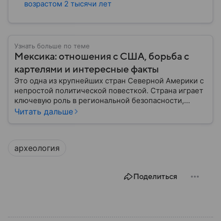
возрастом 2 тысячи лет
Узнать больше по теме
Мексика: отношения с США, борьба с
картелями и интересные факты
Это одна из крупнейших стран Северной Америки с
непростой политической повесткой. Страна играет
ключевую роль в региональной безопасности,
торговле с США и глобальных производственных
Читать дальше
цепочках, но много проблем доставляют известные
на весь мир наркокартели. В этом материале —
главное о Мексике.
археология
Поделиться