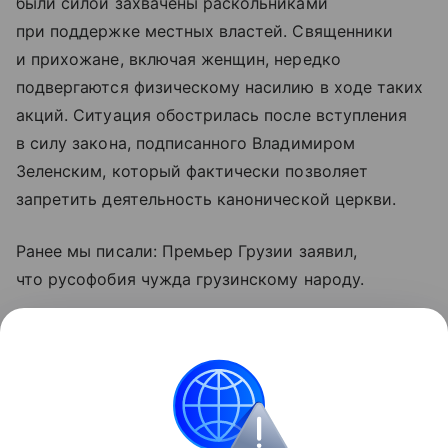
были силой захвачены раскольниками
при поддержке местных властей. Священники
и прихожане, включая женщин, нередко
подвергаются физическому насилию в ходе таких
акций. Ситуация обострилась после вступления
в силу закона, подписанного Владимиром
Зеленским, который фактически позволяет
запретить деятельность канонической церкви.
Ранее мы писали: Премьер Грузии заявил,
что русофобия чужда грузинскому народу.
Читайте также: Мир для Киева или угода Кремлю:
Клинтон поставила ультиматум Трампу.
МК в MAX: главные новости — быстро, честно,
рядом.