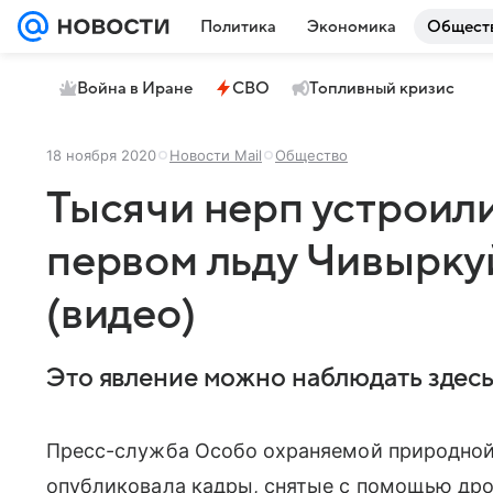
Политика
Экономика
Общест
Война в Иране
СВО
Топливный кризис
18 ноября 2020
Новости Mail
Общество
Тысячи нерп устроил
первом льду Чивырку
(видео)
Это явление можно наблюдать здесь
Пресс-служба Особо охраняемой природной
опубликовала кадры, снятые с помощью дро