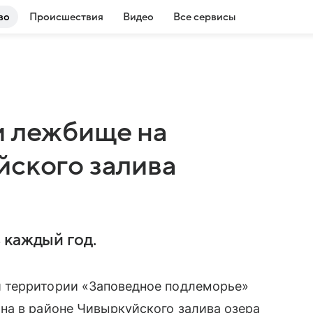
во
Происшествия
Видео
Все сервисы
и лежбище на
йского залива
 каждый год.
 территории «Заповедное подлеморье»
на в районе Чивыркуйского залива озера