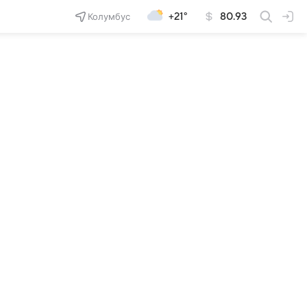
Колумбус
+21°
80.93