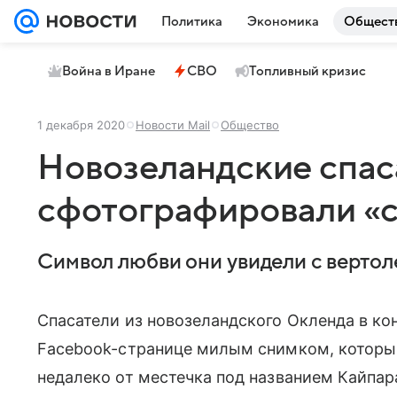
Политика
Экономика
Общест
Война в Иране
СВО
Топливный кризис
1 декабря 2020
Новости Mail
Общество
Новозеландские спас
сфотографировали «с
Символ любви они увидели с вертол
Спасатели из новозеландского Окленда в ко
Facebook-странице милым снимком, который
недалеко от местечка под названием Кайпар