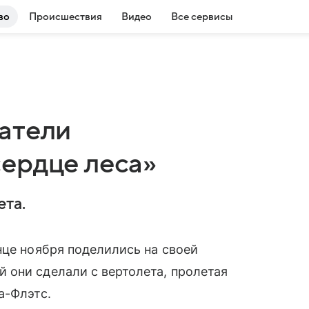
во
Происшествия
Видео
Все сервисы
атели
ердце леса»
ета.
нце ноября поделились на своей
 они сделали с вертолета, пролетая
а-Флэтс.