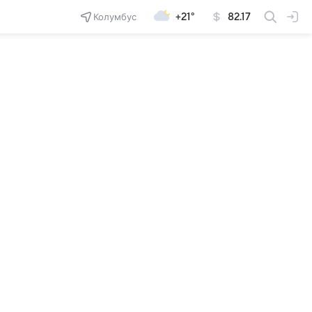
Колумбус
+21°
82.17