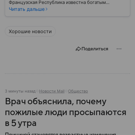
Французская Республика известна богатым
культурным наследием, развитой экономикой,
Читать дальше
сильной дипломатией и значительным вкладом в
развитие науки, искусства и философии. Собрали
главное о ней.
Хорошие новости
Поделиться
3 минуты назад
Новости Mail
Общество
Врач объяснила, почему
пожилые люди просыпаются
в 5 утра
Причиной становятся возрастные изменения