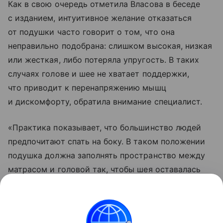
Как в свою очередь отметила Власова в беседе
с изданием, интуитивное желание отказаться
от подушки часто говорит о том, что она
неправильно подобрана: слишком высокая, низкая
или жесткая, либо потеряла упругость. В таких
случаях голове и шее не хватает поддержки,
что приводит к перенапряжению мышц
и дискомфорту, обратила внимание специалист.
«Практика показывает, что большинство людей
предпочитают спать на боку. В таком положении
подушка должна заполнять пространство между
матрасом и головой так, чтобы шея оставалась
на одном уровне со спиной, не прогибаясь вверх
или вниз. Как правило, для сна на боку подходят
подушки высотой 10−14 сантиметров, однако