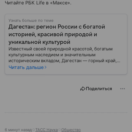
Читайте РБК Life в «Максе».
Узнать больше по теме
Дагестан: регион России с богатой
историей, красивой природой и
уникальной культурой
Известный своей природной красотой, богатым
культурным наследием и значительным
историческим вкладом, Дагестан — горный край,
расположенный на юге России. В материале
Читать дальше
рассказываем, что представляет собой Дагестан,
объясняем его значение сегодня, а также
перечисляем ключевые особенности и факты.
Поделиться
6 минут назад
ТАСС Наука
Общество