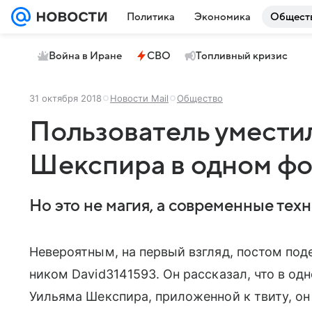
Политика
Экономика
Общест
Война в Иране
СВО
Топливный кризис
31 октября 2018
Новости Mail
Общество
Пользователь умести
Шекспира в одном ф
Но это не магия, а современные тех
Невероятным, на первый взгляд, постом под
ником David3141593. Он рассказал, что в о
Уильяма Шекспира, приложенной к твиту, он