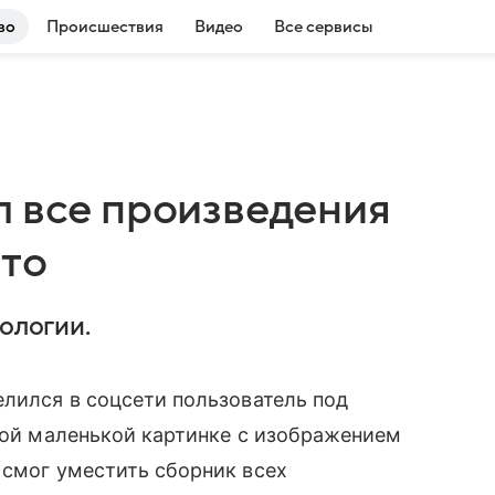
во
Происшествия
Видео
Все сервисы
л все произведения
ото
нологии.
елился в соцсети пользователь под
дной маленькой картинке с изображением
 смог уместить сборник всех