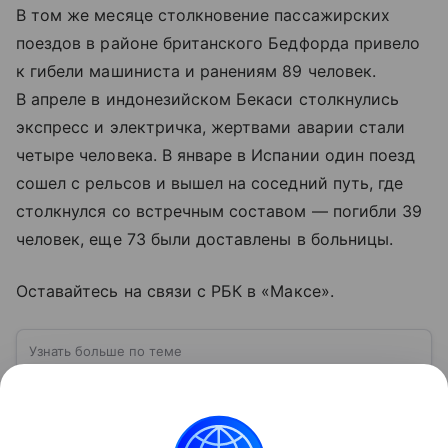
В том же месяце столкновение пассажирских
поездов в районе британского Бедфорда привело
к гибели машиниста и ранениям 89 человек.
В апреле в индонезийском Бекаси столкнулись
экспресс и электричка, жертвами аварии стали
четыре человека. В январе в Испании один поезд
сошел с рельсов и вышел на соседний путь, где
столкнулся со встречным составом — погибли 39
человек, еще 73 были доставлены в больницы.
Оставайтесь на связи с РБК в «Максе».
Узнать больше по теме
Великобритания: островное государство
с мировым влиянием
Великобритания остается одним из наиболее
известных государств мира. Страна сыграла