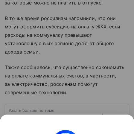
за которые можно не платить в отпуске.
В то же время россиянам напомнили, что они
могут оформить субсидию на оплату ЖКХ, если
расходы на коммуналку превышают
установленную в их регионе долю от общего
дохода семьи.
Также сообщалось, что существенно сэкономить
на оплате коммунальных счетов, в частности,
за электричество, россиянам помогут
современные технологии.
Узнать больше по теме
Государственная дума РФ: как работает
главный законодательный орган страны
Государственная дума занимает особое место в