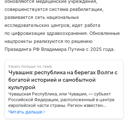
обновляются медицинские учреждения,
совершенствуется система реабилитации,
развивается сеть национальных
исследовательских центров, идет работа
по цифровизации здравоохранения. Обновленные
нацпроекты реализуются по решению
Президента РФ Владимира Путина с 2025 года.
Узнать больше по теме
Чувашия: республика на берегах Волги с
богатой историей и самобытной
культурой
Чувашская Республика, или Чувашия, — субъект
Российской Федерации, расположенный в центре
европейской части страны. Регион известен
древними традициями, развитой
Читать дальше
промышленностью, сельским хозяйством и
уникальной культурой чувашского народа.