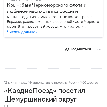
Узнать больше по теме
Крым: база Черноморского флота и
любимое место отдыха россиян
Крым — один из самых известных полуостровов
Евразии, расположенный в северной части Черного
моря. Этот известный хорошим климатом и
красивой природой регион имеет также огромное
Читать дальше
историческое, военное и экономическое значение.
На протяжении веков Крым переходил от одного
государства к другому, а его географическое
Поделиться
положение сделало полуостров ключевой точкой
по контролю Черного моря.
12 минут назад
Национальные проекты России
Общество
«КардиоПоезд» посетил
Шемуршинский округ