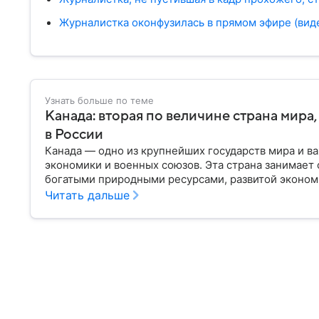
Журналистка оконфузилась в прямом эфире (вид
Узнать больше по теме
Канада: вторая по величине страна мира,
в России
Канада — одно из крупнейших государств мира и 
экономики и военных союзов. Эта страна занимает
богатыми природными ресурсами, развитой эконом
этом материале рассказываем, где находится Канад
Читать дальше
устройство и какие у страны отношения с США.