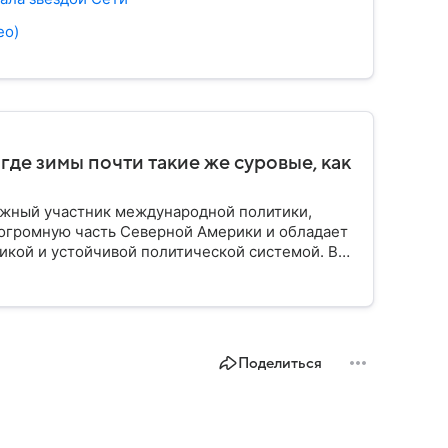
ео)
 где зимы почти такие же суровые, как
важный участник международной политики,
 огромную часть Северной Америки и обладает
икой и устойчивой политической системой. В
а на карте мира, какое там политическое
Поделиться