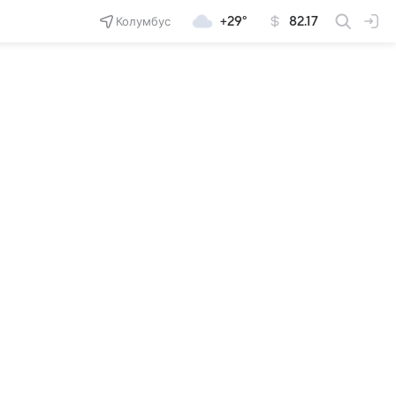
Колумбус
+29°
82.17