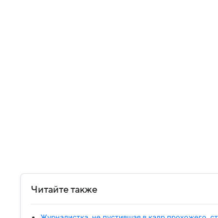
Читайте также
Журналистка, не пустившая в кадр прохожего, с