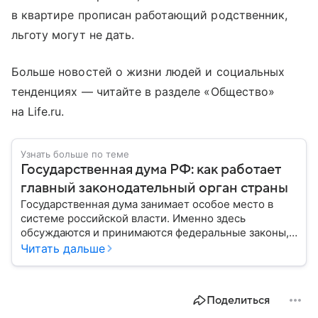
в квартире прописан работающий родственник,
льготу могут не дать.
Больше новостей о жизни людей и социальных
тенденциях — читайте в разделе «Общество»
на Life.ru.
Узнать больше по теме
Государственная дума РФ: как работает
главный законодательный орган страны
Государственная дума занимает особое место в
системе российской власти. Именно здесь
обсуждаются и принимаются федеральные законы,
определяющие развитие государства, экономики и
Читать дальше
социальной сферы. Через нижнюю палату
парламента проходят важнейшие решения,
затрагивающие жизнь миллионов граждан.
Поделиться
Разбираемся, как устроена Госдума, какие
полномочия она имеет и как формируется ее