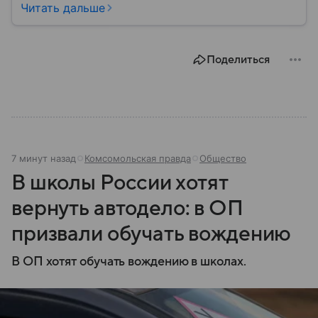
материале — основные сведения об этой стране.
Читать дальше
Поделиться
7 минут назад
Комсомольская правда
Общество
В школы России хотят
вернуть автодело: в ОП
призвали обучать вождению
В ОП хотят обучать вождению в школах.