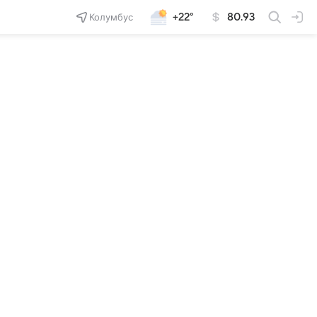
Колумбус
+22°
80.93