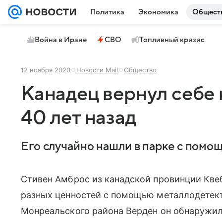
Политика
Экономика
Общест
Война в Иране
СВО
Топливный кризис
12 ноября 2020
Новости Mail
Общество
Канадец вернул себе 
40 лет назад
Его случайно нашли в парке с помо
Стивен Амброс из канадской провинции Кве
разных ценностей с помощью металлодетект
Монреальского района Верден он обнаружил