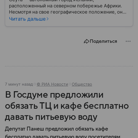
расположенный на северном побережье Африки.
Несмотря на свое географическое положение, он
остается частью Испании и Европейского союза.
Читать дальше
Этот населенный пункт известен стратегическим
расположением у Гибралтарского пролива, богатой
историей и статусом одного из двух испанских
Поделиться
анклавов на африканском континенте: собрали о
нем главное.
7 минут назад
© РИА Новости
Общество
В Госдуме предложили
обязать ТЦ и кафе бесплатно
давать питьевую воду
Депутат Панеш предложил обязать кафе
бесплатно давать питьевую воду посетителям.