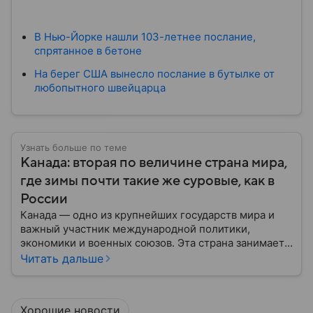
В Нью-Йорке нашли 103-летнее послание,
спрятанное в бетоне
На берег США вынесло послание в бутылке от
любопытного швейцарца
Узнать больше по теме
Канада: вторая по величине страна мира,
где зимы почти такие же суровые, как в
России
Канада — одно из крупнейших государств мира и
важный участник международной политики,
экономики и военных союзов. Эта страна занимает
огромную часть Северной Америки и обладает
Читать дальше
богатыми природными ресурсами, развитой
экономикой и устойчивой политической системой.
В этом материале рассказываем, где находится
Хорошие новости
Канада на карте мира, какое там политическое