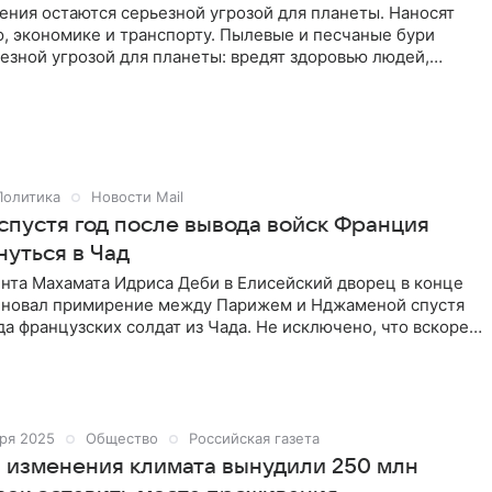
ния остаются серьезной угрозой для планеты. Наносят
, экономике и транспорту. Пылевые и песчаные бури
езной угрозой для планеты: вредят здоровью людей,
номику и нарушают работу транспорта. В 2025 году Китай
икано‑мексиканской границы столкнулись с рекордными
лениями. Однако в глобальном масштабе средняя
пыли в воздухе осталась на уровне 2024 года. Об этом
вежем бюллетене Всемирной метеорологической
Политика
Новости Mail
спустя год после вывода войск Франция
нуться в Чад
нта Махамата Идриса Деби в Елисейский дворец в конце
еновал примирение между Парижем и Нджаменой спустя
да французских солдат из Чада. Не исключено, что вскоре
военные могут вернуться в эту центральноафриканскую
ет французская газета Le Monde.
ря 2025
Общество
Российская газета
 изменения климата вынудили 250 млн