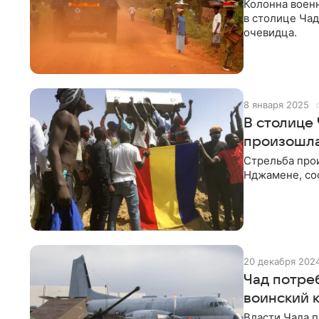
Колонна военн
в столице Чад
очевидца.
8 января 2025
В столице
произошла
Стрельба про
Нджамене, соо
20 декабря 202
Чад потре
воинский 
Власти Чада п