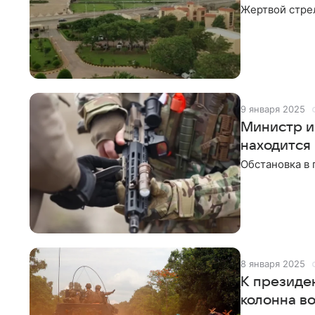
Жертвой стре
9 января 2025
Министр и
находится
Обстановка в 
8 января 2025
К президе
колонна в