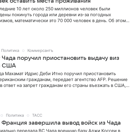
век оставить места проживания
ледние 10 лет около 250 миллионов человек были
ены покинуть города или деревни из-за погодных
измов, математически это 70 000 человек в день. Об этом
ило Агентство ООН по делам беженцев (УВКБ ООН) перед
ом Всемирной климатической конференции в Бразилии
).
Политика
Коммерсантъ
 Чада поручил приостановить выдачу виз
м США
да Махамат Идрис Деби Итно поручил приостановить
мериканским гражданам, передает агентство AFP. Решение
в ответ на запрет гражданам его страны въезжать в США, о
ня объявил Белый дом.
Политика
ТАСС
: Франция завершила вывод войск из Чада
иально передала ВС Чада военную базу Аджи Коссеи в