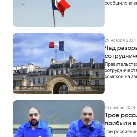
сообщило аген
29 ноября 2024
Чад разор
сотруднич
Правительств
сотрудничеств
ссылкой на з
16 ноября 2024
Трое росси
прибыли в
Три россияни