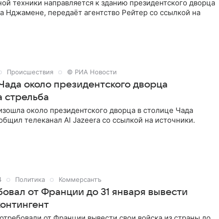
ой техники направляется к зданию президентского дворца
а Нджамене, передаёт агентство Рейтер со ссылкой на
Происшествия
© РИА Новости
 Чада около президентского дворца
 стрельба
изошла около президентского дворца в столице Чада
бщил телеканал Al Jazeera со ссылкой на источники.
4
Политика
Коммерсантъ
бовал от Франции до 31 января вывести
контингент
отребовали от Франции вывести свои войска из страны до