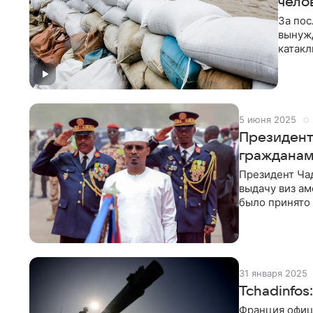
чело
За пос
вынужд
катакл
сообщ
начал
(COP30
5 июня 2025
Президент
граждана
Президент Ча
выдачу виз а
было принято 
котором 4 ию
31 января 2025
Tchadinfos
Франция офиц