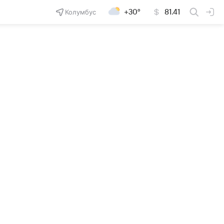
Колумбус
+30°
81.41