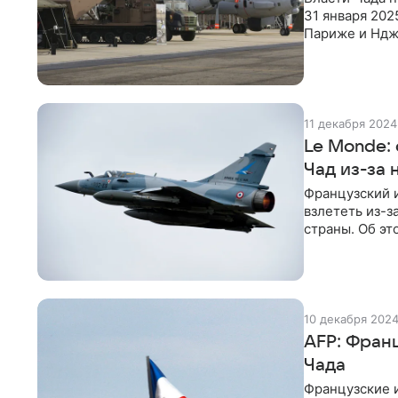
31 января 202
Париже и Ндж
продолжаются
11 декабря 2024
Le Monde:
Чад из-за
Французский и
взлететь из-з
страны. Об эт
источники в а
10 декабря 202
AFP: Фран
Чада
Французские и