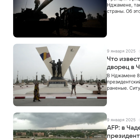
Нджамене, так
страны. Об эт
9 января 2025
Что извес
дворец в 
В Нджамене 8
президентский
раненые. Ситу
9 января 2025
AFP: в Чад
президент