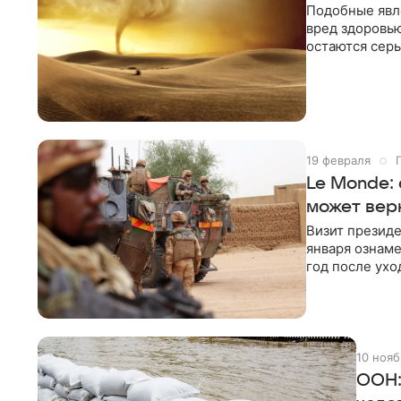
Подобные явле
вред здоровью
остаются серь
подрывают эко
и район амер
подобными яв
концентрация 
написали в с
организации.
19 февраля
Le Monde: 
может вер
Визит президе
января ознам
год после ухо
французские 
страну, счита
10 нояб
ООН: