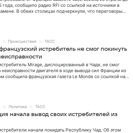
5 года, сообщило радио RFI со ссылкой на источники в
амене. В обеих столицах подчеркнули, что переговоры
 в конструктивном ключе.
Происшествия
ТАСС
 французский истребитель не смог покинуть
 неисправности
стребитель Mirage, дислоцированный в Чаде, не смог
а неисправности двигателя в ходе вывода сил Франции из
ом сообщила французская газета Le Monde со ссылкой на
фриканской стране.
4
Политика
ТАСС
ция начала вывод своих истребителей из
стребители начали покидать Республику Чад. Об этом