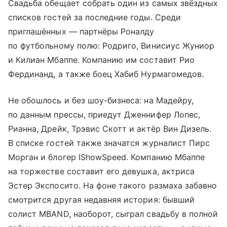
Свадьба обещает собрать один из самых звёздных
списков гостей за последние годы. Среди
приглашённых — партнёры Роналду
по футбольному полю: Родриго, Винисиус Жуниор
и Килиан Мбаппе. Компанию им составит Рио
Фердинанд, а также боец Хабиб Нурмагомедов.
Не обошлось и без шоу-бизнеса: на Мадейру,
по данным прессы, приедут Дженнифер Лопес,
Рианна, Дрейк, Трэвис Скотт и актёр Вин Дизель.
В списке гостей также значатся журналист Пирс
Морган и блогер IShowSpeed. Компанию Мбаппе
на торжестве составит его девушка, актриса
Эстер Экспосито. На фоне такого размаха забавно
смотрится другая недавняя история: бывший
солист MBAND, наоборот, сыграл свадьбу в полной