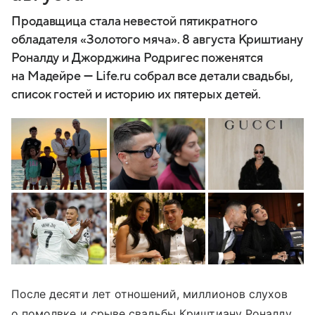
Продавщица стала невестой пятикратного
обладателя «Золотого мяча». 8 августа Криштиану
Роналду и Джорджина Родригес поженятся
на Мадейре — Life.ru собрал все детали свадьбы,
список гостей и историю их пятерых детей.
После десяти лет отношений, миллионов слухов
о помолвке и срыве свадьбы Криштиану Роналду