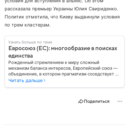
условия для вступления в альянс. Об этом
рассказала премьер Украины Юлия Свириденко.
Политик отметила, что Киеву выдвинули условия
по трем кластерам.
Узнать больше по теме
Евросоюз (ЕС): многообразие в поисках
единства
Рожденный стремлением к миру сложный
механизм баланса интересов, Европейский союз —
объединение, в котором прагматизм соседствует с
идеализмом. Амбициозный проект превратил
Читать дальше
исторических соперников в политических
партнеров: собрали главное из истории ЕС.
Поделиться