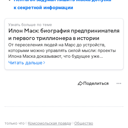
к секретной информации
Узнать больше по теме
Илон Маск: биография предпринимателя
и первого триллионера в истории
От переселения людей на Марс до устройств,
которыми можно управлять силой мысли: проекты
Илона Маска доказывают, что будущее уже
наступило. Собрали главное из биографии
Читать дальше
известного изобретателя и одного из богатейших
людей мира.
Поделиться
только что
Комсомольская правда
Общество