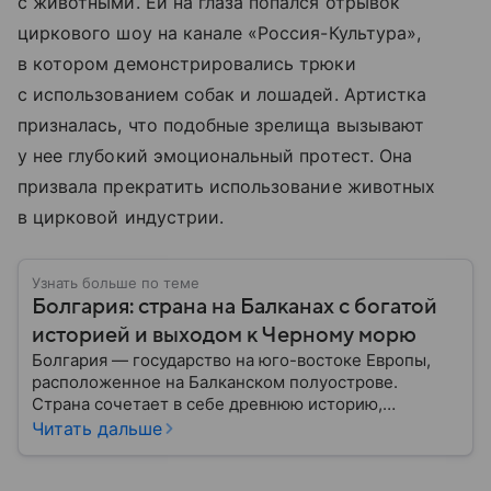
с животными. Ей на глаза попался отрывок
циркового шоу на канале «Россия-Культура»,
в котором демонстрировались трюки
с использованием собак и лошадей. Артистка
призналась, что подобные зрелища вызывают
у нее глубокий эмоциональный протест. Она
призвала прекратить использование животных
в цирковой индустрии.
Узнать больше по теме
Болгария: страна на Балканах с богатой
историей и выходом к Черному морю
Болгария — государство на юго-востоке Европы,
расположенное на Балканском полуострове.
Страна сочетает в себе древнюю историю,
разнообразную культуру и важное географическое
Читать дальше
положение между Европой и Ближним Востоком. В
этом материале разбираем главное о Болгарии.