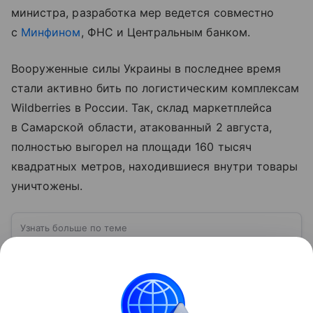
министра, разработка мер ведется совместно
с
Минфином
, ФНС и Центральным банком.
Вооруженные силы Украины в последнее время
стали активно бить по логистическим комплексам
Wildberries в России. Так, склад маркетплейса
в Самарской области, атакованный 2 августа,
полностью выгорел на площади 160 тысяч
квадратных метров, находившиеся внутри товары
уничтожены.
Узнать больше по теме
Компания Wildberries: от создания до
слияния с Russ
Крупнейший российский интернет-магазин
международного уровня начал работать в 2004
году. Создала его мама в декрете Татьяна