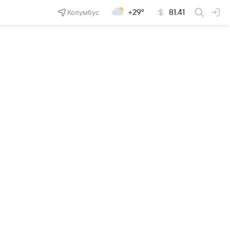
Колумбус
+29°
81.41