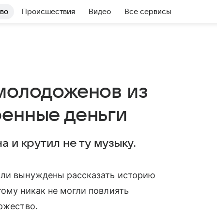
во
Происшествия
Видео
Все сервисы
 молодоженов из
ренные деньги
а и крутил не ту музыку.
ыли вынуждены рассказать историю
гому никак не могли повлиять
оржество.