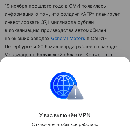
19 ноября прошлого года в СМИ появилась
информация о том, что холдинг «АГР» планирует
инвестировать 37,1 миллиарда рублей
в локализацию производства автомобилей
на бывших заводах
General Motors
в Санкт-
Петербурге и 50,6 миллиарда рублей на заводе
Volkswagen в Калужской области. Кроме того,
новый владелец предприятий уже вложил 10
миллиардов рублей в производство машин марки
Tenet в Калужской области и около 7
миллиардов — в завод в Шушарах, который
фактически «переоборудуют» с нуля.
Поделиться
У вас включ
ён
V
P
N
Отключите, чтобы всё работало