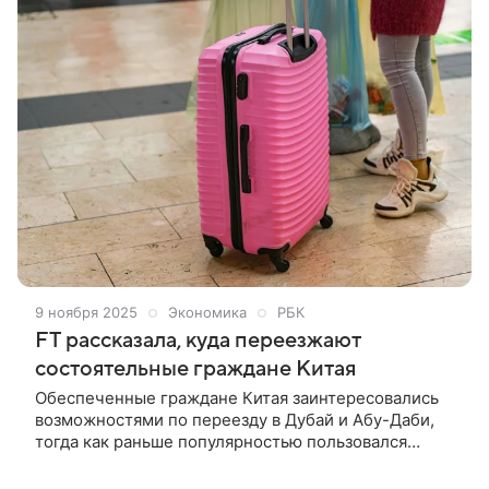
9 ноября 2025
Экономика
РБК
FT рассказала, куда переезжают
состоятельные граждане Китая
Обеспеченные граждане Китая заинтересовались
возможностями по переезду в Дубай и Абу-Даби,
тогда как раньше популярностью пользовался
Сингапур. Количество запросов на ВНЖ растет,
пишет FT. Растущее число состоятельных китайцев