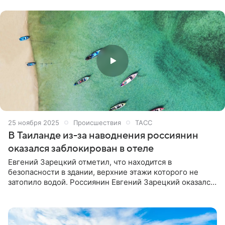
конференции и рассказали о своей работе с
медицинским роботом Da Vinci Xi.
25 ноября 2025
Происшествия
ТАСС
В Таиланде из-за наводнения россиянин
оказался заблокирован в отеле
Евгений Зарецкий отметил, что находится в
безопасности в здании, верхние этажи которого не
затопило водой. Россиянин Евгений Зарецкий оказался
заблокирован в отеле в городе Хатъяй в Таиланде,
который подвергся сильному наводнению. Об этом он
сообщил корреспонденту ТАСС.