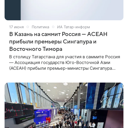
17 июня
Политика
ИА Татар-информ
В Казань на саммит Россия — АСЕАН
прибыли премьеры Сингапура и
Восточного Тимора
В столицу Татарстана для участия в саммите Россия
— Ассоциация государств Юго-Восточной Азии
(АСЕАН) прибыли премьер-министры Сингапура
Лоуренс Вонг и Восточного Тимора Кай Рала
Шанана Гужмао. Соответствующие видео
опубликовала пресс-служба Раиса РТ.