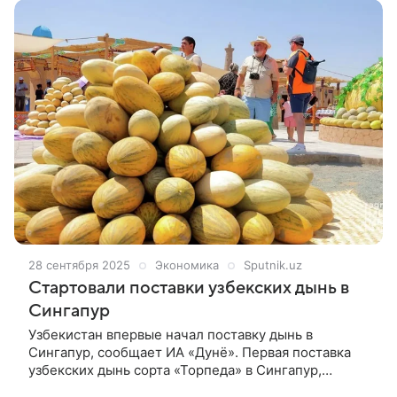
области. С помощью этого удастся освободить часть
территории суши. Кроме того, это поможет уменьшить
шумовую нагрузку на ближайшие регионы и сделать
процесс более экологичным. Об этом написали в
издании Science Advances.
28 сентября 2025
Экономика
Sputnik.uz
Стартовали поставки узбекских дынь в
Сингапур
Узбекистан впервые начал поставку дынь в
Сингапур, сообщает ИА «Дунё». Первая поставка
узбекских дынь сорта «Торпеда» в Сингапур,
осуществленная ООО «Fergana Exim Agro»,