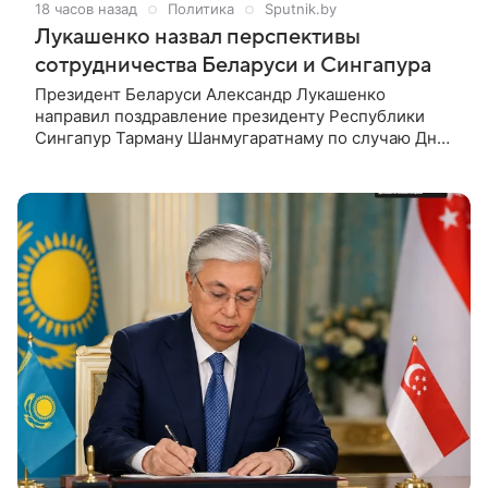
18 часов назад
Политика
Sputnik.by
Лукашенко назвал перспективы
сотрудничества Беларуси и Сингапура
Президент Беларуси Александр Лукашенко
направил поздравление президенту Республики
Сингапур Тарману Шанмугаратнаму по случаю Дня
независимости, сообщили в пресс-службе главы
государства. В поздравлении белорусский лидер
подтвердил заинтересованность Минска в
дальнейшем развитии двусторонних отношений.