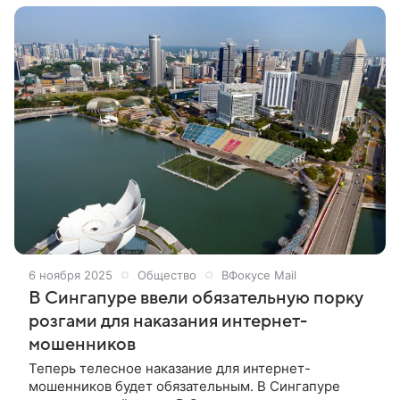
стремятся получить вид на жительство (ВНЖ) или
открыть офисы в странах Персидского залива,
сообщает Financial Times (FT) со ссылкой на
частных банкиров и консультантов по работе с
такими клиентами.
6 ноября 2025
Общество
ВФокусе Mail
В Сингапуре ввели обязательную порку
розгами для наказания интернет-
мошенников
Теперь телесное наказание для интернет-
мошенников будет обязательным. В Сингапуре