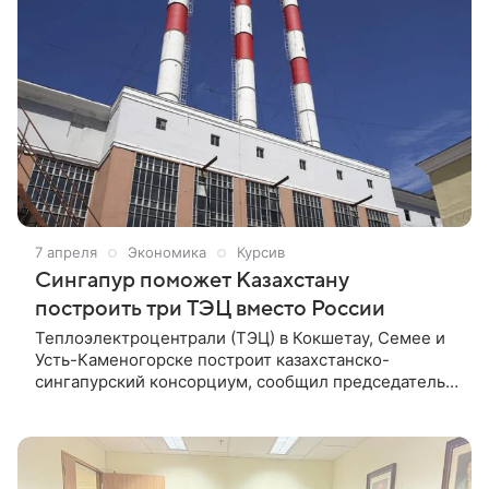
7 апреля
Экономика
Курсив
Сингапур поможет Казахстану
построить три ТЭЦ вместо России
Теплоэлектроцентрали (ТЭЦ) в Кокшетау, Семее и
Усть-Каменогорске построит казахстанско-
сингапурский консорциум, сообщил председатель
правления «Самрук-Энерго» («дочка» «Самрук-
Казыны») Кайрат Максутов. Ранее эти ТЭЦ
планировалось строить с Россией.