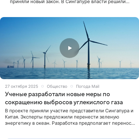
приняли новый закон. В Сингапуре власти решили
радикально бороться с ростом числа онлайн-
мошенников. Чтобы хоть как-то повлиять на
ситуацию, чиновники возвращаются к старой мере
наказания — порке розгами. Такая практика была
распространена в стране еще в британский
колониальный период.
27 октября 2025
Общество
Погода Mail
Ученые разработали новые меры по
сокращению выбросов углекислого газа
В проекте приняли участие представители Сингапура и
Китая. Эксперты предложили перенести зеленую
энергетику в океан. Разработка предполагает перенос
ветряков и солнечных батарей, которые являются
одним из источников получения энергии, в прибрежные