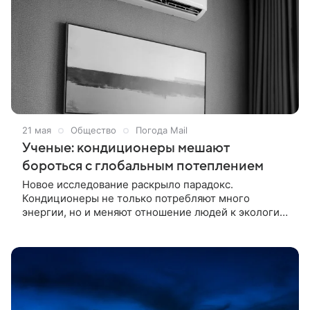
21 мая
Общество
Погода Mail
Ученые: кондиционеры мешают
бороться с глобальным потеплением
Новое исследование раскрыло парадокс.
Кондиционеры не только потребляют много
энергии, но и меняют отношение людей к экологии.
Кондиционеры стали привычным способом
спастись от жары, но новое исследование ученых
из Сингапурского университета технологий и
дизайна и Сингапурско ETH-центра выявило
неожиданный побочный эффект их повсеместного
использования. Оказывается, чем активнее люди
охлаждают дома, тем меньше задумываются о