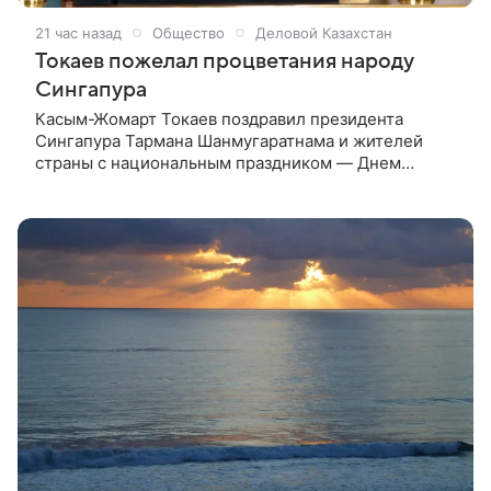
21 час назад
Общество
Деловой Казахстан
Токаев пожелал процветания народу
Сингапура
Касым-Жомарт Токаев поздравил президента
Сингапура Тармана Шанмугаратнама и жителей
страны с национальным праздником — Днем
независимости, передает DKNews.kz. Об этом
сообщила пресс-служба Акорды. Что отметил
Токаев.