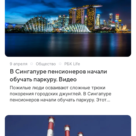
коллективных мерах борьбы с изменением
климата. Специалисты назвали это явление
поведенческой изоляцией. Об этом феномене
написали в издании Sustainable Cities and Society.
9 апреля
Общество
РБК Life
В Сингапуре пенсионеров начали
обучать паркуру. Видео
Пожилые люди осваивают сложные трюки
покорения городских джунглей. В Сингапуре
пенсионеров начали обучать паркуру. Этот
необычный проект помогает пожилым людям
поддерживать здоровье и развивать выносливость и
координацию, сообщает портал South China
Morning Post.