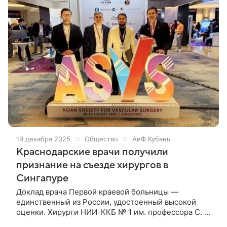
формальных дипломатических встреч. В центре
внимания — конкретные проекты, инвестиции,
технологии и борьба за место в новой глобальной
экономике.
19 декабря 2025
Общество
АиФ Кубань
Краснодарские врачи получили
признание на съезде хирургов в
Сингапуре
Доклад врача Первой краевой больницы —
единственный из России, удостоенный высокой
оценки. Хирурги НИИ-ККБ № 1 им. профессора С. В.
Очаповского выступили на международной