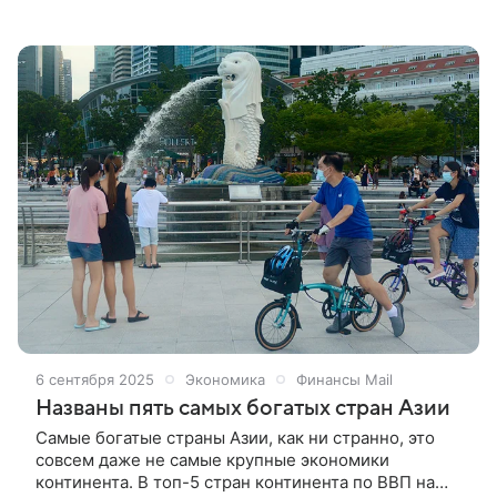
долларов в месяц, при этом Москва — на 46-м
месте, подсчитало РИА Новости на основании
открытых данных.
6 сентября 2025
Экономика
Финансы Mail
Названы пять самых богатых стран Азии
Самые богатые страны Азии, как ни странно, это
совсем даже не самые крупные экономики
континента. В топ-5 стран континента по ВВП на