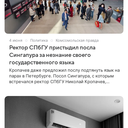
4 июня
Политика
Комсомольская правда
Ректор СПбГУ пристыдил посла
Сингапура за незнание своего
государственного языка
Кропачев даже предложил послу подтянуть язык на
парах в Петербурге. Посол Сингапура, с которым
встречался ректор СПбГУ Николай Кропачев,
свободно выражался на английском языке, но не
мог связать и двух слов на государственном языке
своей страны. О неприятном разговоре Кропачев
рассказал на сессии Петербургского
международного экономического форума,
посвященной связи экономики и религии.