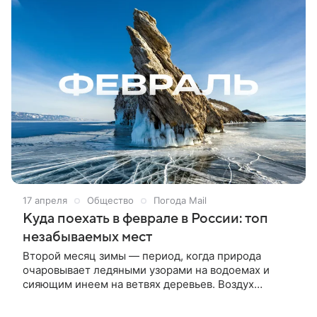
не смягчит свои ограничительные правила. Об
этом, как сообщает Bloomberg, заявил генеральный
директор компании Роланд Буш.
17 апреля
Общество
Погода Mail
Куда поехать в феврале в России: топ
незабываемых мест
Второй месяц зимы — период, когда природа
очаровывает ледяными узорами на водоемах и
сияющим инеем на ветвях деревьев. Воздух
морозно бодрит, а в популярных туристических
местах пока еще отсутствует суета.