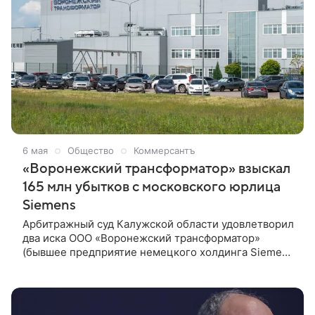
6 мая
Общество
Коммерсантъ
«Воронежский трансформатор» взыскал
165 млн убытков с московского юрлица
Siemens
Арбитражный суд Калужской области удовлетворил
два иска ООО «Воронежский трансформатор»
(бывшее предприятие немецкого холдинга Siemens
Energy, сейчас принадлежит «Интер РАО») к
московскому ООО «Сименс мобильность»
(контролируется германским «Сименс мобилити
ГМБХ»). С ответчика решено взыскать убытки в