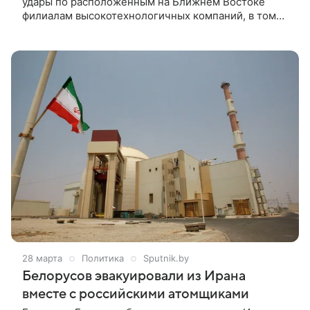
удары по расположенным на Ближнем Востоке
филиалам высокотехнологичных компаний, в том
числе Microsoft, Apple и Google. Корпус стражей
исламской революции назвал это ответом на
спланированные с помощью искусственного
интеллекта атаки по территории республики и
гибель нескольких иранских граждан. В список
целей попали 18 западных гигантов, их сотрудникам
рекомендовано немедленно покинуть рабочие
места для спасения своих жизней.
28 марта
Политика
Sputnik.by
Белорусов эвакуировали из Ирана
вместе с российскими атомщиками