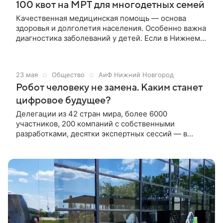
100 квот на МРТ для многодетных семей
Качественная медицинская помощь — основа
здоровья и долголетия населения. Особенно важна
диагностика заболеваний у детей. Если в Нижнем
Новгороде можно найти большое количество
частных клиник и государственных больниц, в
области такого разнообразия нет. К решению этой
23 мая
Общество
АиФ Нижний Новгород
проблемы приблизилась сеть медицинских центров
Робот человеку не замена. Каким станет
«Тонус», открывшая еще один филиал в
Дзержинске. 27 мая состоялась торжественная
цифровое будущее?
церемония, которая дала официальный старт
Делегации из 42 стран мира, более 6000
работе новой, уже 27-ой, клинике.
участников, 200 компаний с собственными
разработками, десятки экспертных сессий — в
Нижнем Новгороде в одиннадцатый раз прошла
конференцию «Цифровая индустрия промышленной
России» (ЦИПР).