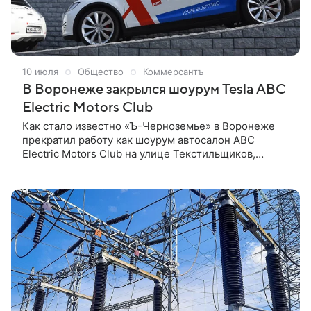
10 июля
Общество
Коммерсантъ
В Воронеже закрылся шоурум Tesla АВС
Electric Motors Club
Как стало известно «Ъ-Черноземье» в Воронеже
прекратил работу как шоурум автосалон АВС
Electric Motors Club на улице Текстильщиков,
который первоначально специализировался
преимущественно на бренде Tesla. Проект был на
момент открытия в 2018 году первым в России за
пределами Москвы шоурумом, в котором
продавались только электрокары. Спустя более
восьми лет работы компания сменила профиль и
теперь специализируется на поставках
автомобилей преимущественно из Китая под заказ.
Продажа электрокаров из наличия стала
нерентабельной после роста утильсбора, поэтому
автосалон закрыт, а вместо него продолжают