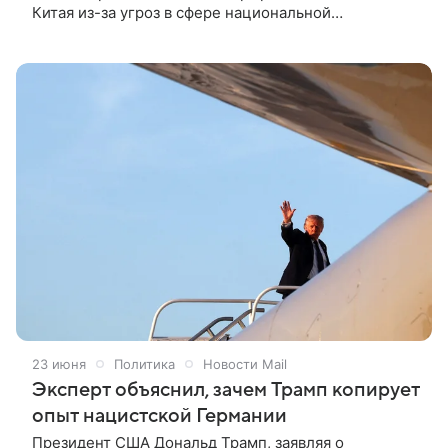
Китая из-за угроз в сфере национальной
безопасности. Как сообщила со ссылкой на
собственные источники газета Politico,
администрация США предрекает гонку вооружений
в сфере роботизированного оружия.
23 июня
Политика
Новости Mail
Эксперт объяснил, зачем Трамп копирует
опыт нацистской Германии
Президент США Дональд Трамп, заявляя о