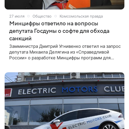
27 июля
Общество
Комсомольская правда
Минцифры ответило на вопросы
депутата Госдумы о софте для обхода
санкций
Замминистра Дмитрий Угнивенко ответил на запрос
депутата Михаила Делягина из «Справедливой
России» о разработке Минцифры программ для
обхода интернет-ограничений со стороны
недружественных стран. Текст ответа есть у RTVI.