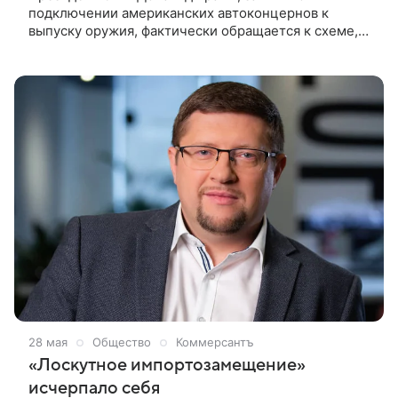
подключении американских автоконцернов к
выпуску оружия, фактически обращается к схеме,
которую ранее использовала нацистская Германия.
Такое мнение NEWS.ru высказал ведущий научный
сотрудник Центра исследования проблем
безопасности РАН, политолог-американист
Константин Блохин.
28 мая
Общество
Коммерсантъ
«Лоскутное импортозамещение»
исчерпало себя