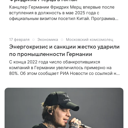
Канцлер Германии Фридрих Мерц впервые после
вступления в должность в мае 2025 года с
официальным визитом посетил Китай. Программа
поездки была рассчитана на два дня. Визит
анонсировался как деловой, планировалось, что
Мерц заключит выгодные для ФРГ соглашения.
17 февраля
Экономика
Московский комсомолец
Рассказываем об итогах поездки председателя
Энергокризис и санкции жестко ударили
правительства Германии и о том, удалось ли ему
реализовать масштабные планы.
по промышленности Германии
С конца 2022 года число обанкротившихся
компаний в Германии увеличилось примерно на
80%. Об этом сообщает РИА Новости со ссылкой на
данные Ассоциации немецких торгово-
промышленных палат.