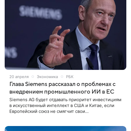
размере 164,8 млн руб., 9,2 млн китайских юаней,
647,3 тыс. евро и 64,1 тыс. долларов США. Всю
иностранную валюту нужно перечислить истцу в
рублях по курсу Центробанка на дату платежа.
Информация об этом опубликована в картотеке
арбитражных дел.
20 апреля
Экономика
РБК
Глава Siemens рассказал о проблемах с
внедрением промышленного ИИ в ЕС
Siemens AG будет отдавать приоритет инвестициям
в искусственный интеллект в США и Китае, если
Европейский союз не смягчит свои
ограничительные правила. Siemens AG будет
отдавать приоритет инвестициям в искусственный
интеллект в США и Китае, если Европейский союз