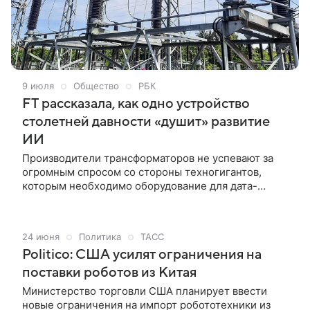
работать два клиентских офиса, рассказал «Ъ-
Черноземье» бенефициар проекта Роман Рябых.
9 июля
Общество
РБК
FT рассказала, как одно устройство
столетней давности «душит» развитие
ИИ
Производители трансформаторов не успевают за
огромным спросом со стороны техногигантов,
которым необходимо оборудование для дата-
центров. Ведущие поставщики расширяют
инфраструктуру, но еще не могут решить проблем
отрасли.
24 июня
Политика
ТАСС
Politico: США усилят ограничения на
поставки роботов из Китая
Министерство торговли США планирует ввести
новые ограничения на импорт робототехники из