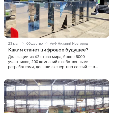
23 мая
Общество
АиФ Нижний Новгород
Каким станет цифровое будущее?
Делегации из 42 стран мира, более 6000
участников, 200 компаний с собственными
разработками, десятки экспертных сессий — в
Нижнем Новгороде в одиннадцатый раз прошла
конференцию «Цифровая индустрия промышленной
России» (ЦИПР).