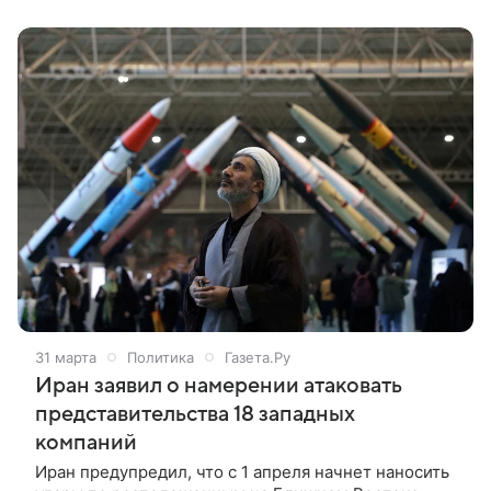
центрального штаба военного командования
«Хатам аль-Анбия» Эбрахима Зольфагари.
31 марта
Политика
Газета.Ру
Иран заявил о намерении атаковать
представительства 18 западных
компаний
Иран предупредил, что с 1 апреля начнет наносить