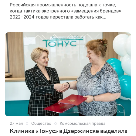
Российская промышленность подошла к точке,
когда тактика экстренного «замещения брендов»
2022−2024 годов перестала работать как
долгосрочная модель. Отрасль входит в
качественно иную фазу — пересборку ИТ-
инфраструктуры на принципах цифрового
суверенитета. Об этом на конференции ЦИПР-2026
рассказал директор департамента по работе с
промышленностью Группы Rubytech Алексей
Леонтович.
27 мая
Общество
Комсомольская правда
Клиника «Тонус» в Дзержинске выделила