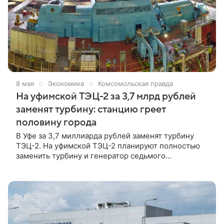
8 мая
Экономика
Комсомольская правда
На уфимской ТЭЦ-2 за 3,7 млрд рублей
заменят турбину: станцию греет
половину города
В Уфе за 3,7 миллиарда рублей заменят турбину
ТЭЦ-2. На уфимской ТЭЦ-2 планируют полностью
заменить турбину и генератор седьмого
турбоагрегата. Стоимость работ составит 3,7 млрд
рублей. Об этом рассказал генеральный директор
Башкирской генерирующей компании Тимофей
Дубровский на совещании «Инвестиционный час» в
правительстве Башкирии.